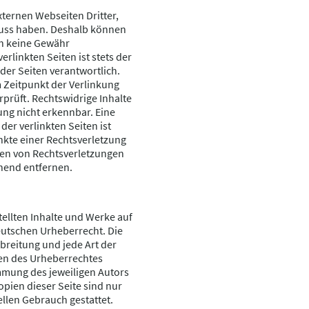
xternen Webseiten Dritter,
fluss haben. Deshalb können
ch keine Gewähr
rlinkten Seiten ist stets der
 der Seiten verantwortlich.
 Zeitpunkt der Verlinkung
prüft. Rechtswidrige Inhalte
ng nicht erkennbar. Eine
der verlinkten Seiten ist
kte einer Rechtsverletzung
en von Rechtsverletzungen
hend entfernen.
tellten Inhalte und Werke auf
eutschen Urheberrecht. Die
rbreitung und jede Art der
en des Urheberrechtes
mmung des jeweiligen Autors
opien dieser Seite sind nur
ellen Gebrauch gestattet.