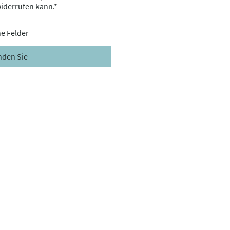
widerrufen kann.*
he Felder
nden Sie